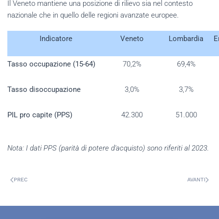
Il Veneto mantiene una posizione di rilievo sia nel contesto
nazionale che in quello delle regioni avanzate europee.
Indicatore
Veneto
Lombardia
E
Tasso occupazione (15-64)
70,2%
69,4%
Tasso disoccupazione
3,0%
3,7%
PIL pro capite (PPS)
42.300
51.000
Nota: I dati PPS (parità di potere d'acquisto) sono riferiti al 2023.
PREC
AVANTI