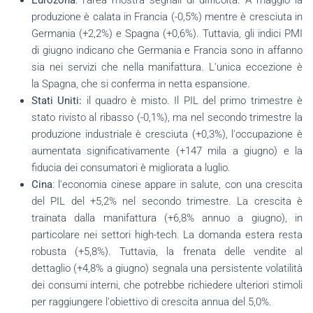
produzione è calata in Francia (-0,5%) mentre è cresciuta in
Germania (+2,2%) e Spagna (+0,6%). Tuttavia, gli indici PMI
di giugno indicano che Germania e Francia sono in affanno
sia nei servizi che nella manifattura. L'unica eccezione è
la Spagna, che si conferma in netta espansione.
Stati Uniti:
il quadro è misto. Il PIL del primo trimestre è
stato rivisto al ribasso (-0,1%), ma nel secondo trimestre la
produzione industriale è cresciuta (+0,3%), l'occupazione è
aumentata significativamente (+147 mila a giugno) e la
fiducia dei consumatori è migliorata a luglio.
Cina
: l'economia cinese appare in salute, con una crescita
del PIL del +5,2% nel secondo trimestre. La crescita è
trainata dalla manifattura (+6,8% annuo a giugno), in
particolare nei settori high-tech. La domanda estera resta
robusta (+5,8%). Tuttavia, la frenata delle vendite al
dettaglio (+4,8% a giugno) segnala una persistente volatilità
dei consumi interni, che potrebbe richiedere ulteriori stimoli
per raggiungere l'obiettivo di crescita annua del 5,0%.