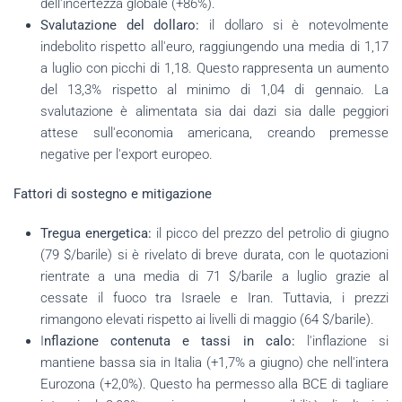
dell'incertezza globale (+86%).
Svalutazione del dollaro:
il dollaro si è notevolmente
indebolito rispetto all'euro, raggiungendo una media di 1,17
a luglio con picchi di 1,18. Questo rappresenta un aumento
del 13,3% rispetto al minimo di 1,04 di gennaio. La
svalutazione è alimentata sia dai dazi sia dalle peggiori
attese sull'economia americana, creando premesse
negative per l'export europeo.
Fattori di sostegno e mitigazione
Tregua energetica:
il picco del prezzo del petrolio di giugno
(79 $/barile) si è rivelato di breve durata, con le quotazioni
rientrate a una media di 71 $/barile a luglio grazie al
cessate il fuoco tra Israele e Iran. Tuttavia, i prezzi
rimangono elevati rispetto ai livelli di maggio (64 $/barile).
I
nflazione contenuta e tassi in calo:
l'inflazione si
mantiene bassa sia in Italia (+1,7% a giugno) che nell'intera
Eurozona (+2,0%). Questo ha permesso alla BCE di tagliare