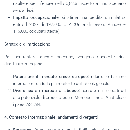
risulterebbe inferiore dello 0,82% rispetto a uno scenario
senza dazi.
Impatto occupazionale
: si stima una perdita cumulativa
entro il 2027 di 197.000 ULA (Unità di Lavoro Annue) e
116.000 occupati (teste).
Strategie di mitigazione
Per contrastare questo scenario, vengono suggerite due
direttrici strategiche:
Potenziare il mercato unico europeo
: ridurre le barriere
interne per renderlo più resiliente agli shock globali.
Diversificare i mercati di sbocco
: puntare su mercati ad
alto potenziale di crescita come Mercosur, India, Australia e
i paesi ASEAN.
4. Contesto internazionale: andamenti divergent
i
Eurozona
: l'area mostra segnali di difficoltà. A maggio la