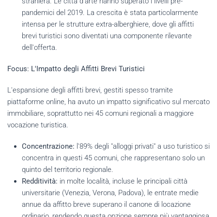
straniera. Le città d’arte hanno superato i livelli pre-
pandemici del 2019. La crescita è stata particolarmente
intensa per le strutture extra-alberghiere, dove gli affitti
brevi turistici sono diventati una componente rilevante
dell'offerta.
Focus: L'Impatto degli Affitti Brevi Turistici
L'espansione degli affitti brevi, gestiti spesso tramite
piattaforme online, ha avuto un impatto significativo sul mercato
immobiliare, soprattutto nei 45 comuni regionali a maggiore
vocazione turistica.
Concentrazione:
l'89% degli "alloggi privati" a uso turistico si
concentra in questi 45 comuni, che rappresentano solo un
quinto del territorio regionale.
Redditività:
in molte località, incluse le principali città
universitarie (Venezia, Verona, Padova), le entrate medie
annue da affitto breve superano il canone di locazione
ordinario, rendendo questa opzione sempre più vantaggiosa